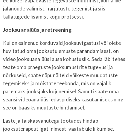
eelkõige igapäevaste tegevuste muutmist, korralike
jalanõude valimist, harjutuste tegemist ja siis
tallatugede lisamist kogu protsessi.
Jooksu analüüs ja retreening
Kui on esinenud korduvaid jooksuvigastusi või olete
huvitatud oma jooksutulemuste parandamisest, on
video jooksuanalüüs lausa kohustuslik. Seda läbi tehes
teate oma praeguste jooksumustrite tugevusi ja
nõrkuseid, saate näpunäiteid väikeste muudatuste
tegemiseks ja mõistate teekonda, mis on vajalik
paremaks jooksjaks kujunemisel. Samuti saate oma
seansi videoanalüüsi edaspidiseks kasutamiseks ning
see on baasiks muutuste hindamisel.
Laste ja täiskasvanutega töötades hindab
jooksuterapeut igat inimest, vaatab üle liikumise,