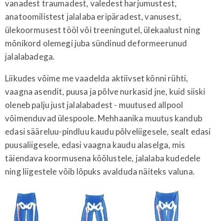
vanadest traumadest, valedest harjumustest,
anatoomilistest jalalaba eripäradest, vanusest,
ülekoormusest tööl või treeningutel, ülekaalust ning
mõnikord olemegi juba sündinud deformeerunud
jalalabadega.
Liikudes võime me vaadelda aktiivset kõnni rühti,
vaagna asendit, puusa ja põlve nurkasid jne, kuid siiski
oleneb palju just jalalabadest - muutused allpool
võimenduvad ülespoole. Mehhaanika muutus kandub
edasi sääreluu-pindluu kaudu põlveliigesele, sealt edasi
puusaliigesele, edasi vaagna kaudu alaselga, mis
täiendava koormusena kõõlustele, jalalaba kudedele
ning liigestele võib lõpuks avalduda näiteks valuna.