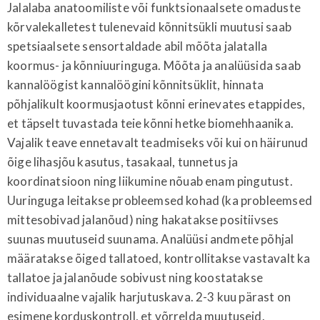
Jalalaba anatoomiliste või funktsionaalsete omaduste
kõrvalekalletest tulenevaid kõnnitsükli muutusi saab
spetsiaalsete sensortaldade abil mõõta jalatalla
koormus- ja kõnniuuringuga. Mõõta ja analüüsida saab
kannalöögist kannalöögini kõnnitsüklit, hinnata
põhjalikult koormusjaotust kõnni erinevates etappides,
et täpselt tuvastada teie kõnni hetke biomehhaanika.
Vajalik teave ennetavalt teadmiseks või kui on häirunud
õige lihasjõu kasutus, tasakaal, tunnetus ja
koordinatsioon ning liikumine nõuab enam pingutust.
Uuringuga leitakse probleemsed kohad (ka probleemsed
mittesobivad jalanõud) ning hakatakse positiivses
suunas muutuseid suunama. Analüüsi andmete põhjal
määratakse õiged tallatoed, kontrollitakse vastavalt ka
tallatoe ja jalanõude sobivust ning koostatakse
individuaalne vajalik harjutuskava. 2-3 kuu pärast on
esimene korduskontroll, et võrrelda muutuseid.