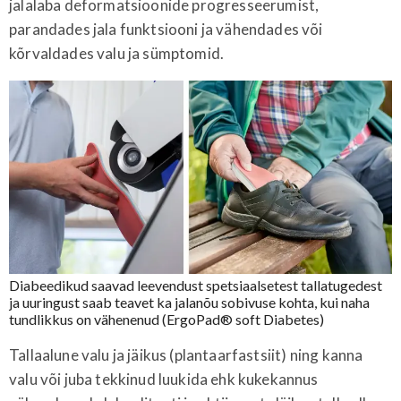
jalalaba deformatsioonide progresseerumist,
parandades jala funktsiooni ja vähendades või
kõrvaldades valu ja sümptomid.
Diabeedikud saavad leevendust spetsiaalsetest tallatugedest
ja uuringust saab teavet ka jalanõu sobivuse kohta, kui naha
tundlikkus on vähenenud (ErgoPad® soft Diabetes)
Tallaalune valu ja jäikus (plantaarfastsiit) ning kanna
valu või juba tekkinud luukida ehk kukekannus