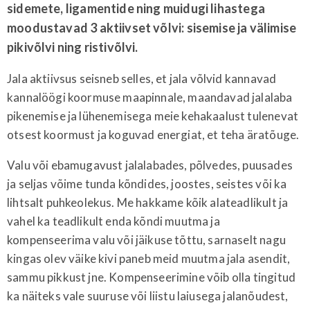
sidemete, ligamentide ning muidugi lihastega
moodustavad 3 aktiivset võlvi: sisemise ja välimise
pikivõlvi ning ristivõlvi.
Jala aktiivsus seisneb selles, et jala võlvid kannavad
kannalöögi koormuse maapinnale, maandavad jalalaba
pikenemise ja lühenemisega meie kehakaalust tulenevat
otsest koormust ja koguvad energiat, et teha äratõuge.
Valu või ebamugavust jalalabades, põlvedes, puusades
ja seljas võime tunda kõndides, joostes, seistes või ka
lihtsalt puhkeolekus. Me hakkame kõik alateadlikult ja
vahel ka teadlikult enda kõndi muutma ja
kompenseerima valu või jäikuse tõttu, sarnaselt nagu
kingas olev väike kivi paneb meid muutma jala asendit,
sammu pikkust jne. Kompenseerimine võib olla tingitud
ka näiteks vale suuruse või liistu laiusega jalanõudest,