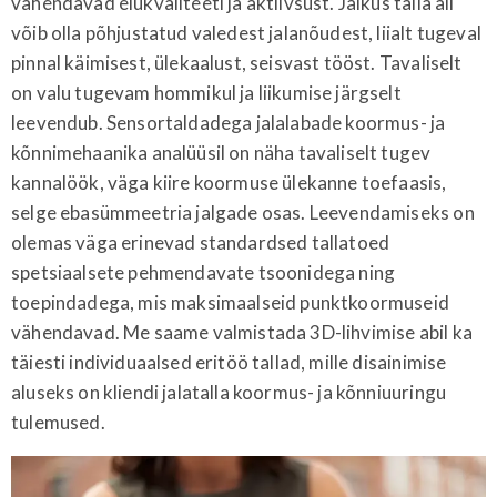
vähendavad elukvaliteeti ja aktiivsust. Jäikus talla all
võib olla põhjustatud valedest jalanõudest, liialt tugeval
pinnal käimisest, ülekaalust, seisvast tööst. Tavaliselt
on valu tugevam hommikul ja liikumise järgselt
leevendub. Sensortaldadega jalalabade koormus- ja
kõnnimehaanika analüüsil on näha tavaliselt tugev
kannalöök, väga kiire koormuse ülekanne toefaasis,
selge ebasümmeetria jalgade osas. Leevendamiseks on
olemas väga erinevad standardsed tallatoed
spetsiaalsete pehmendavate tsoonidega ning
toepindadega, mis maksimaalseid punktkoormuseid
vähendavad. Me saame valmistada 3D-lihvimise abil ka
täiesti individuaalsed eritöö tallad, mille disainimise
aluseks on kliendi jalatalla koormus- ja kõnniuuringu
tulemused.