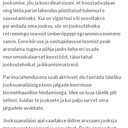
jooksmise, jõu ja koordinatsiooni, et koostada plaan
ning leida parim lahendus püstitatud tulemuste
saavutamiseks. Kui on vigastusi või soovitakse
parandada oma jooksu, siis on jooksutehnika
retreeningu seansid ümberõppeprogrammina esimene
samm. Enne kiiruse ja vastupidavuse loomist peab
arendama tugeva põhja jaoks keha eri osade
neuromuskulaarset koostööd, täiustatud
jooksutehnikat ja liikumismustreid.
Parima lahendusena saab aktiivset elu toetada täieliku
jooksuanalüüsiga koos jalgade koormuse
biomehhaanilise hindamisega. Idee on luua täielik pilt
sellest, kuidas te jooksete ja kui palju survet oma
jalgadele avaldate.
Jooksuanalüüsi ajal saadakse üldine arusaam jooksja