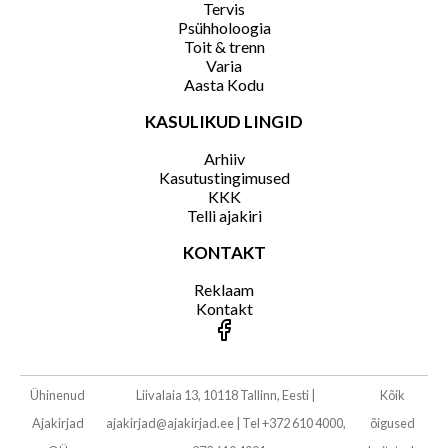
Tervis
Psühholoogia
Toit & trenn
Varia
Aasta Kodu
KASULIKUD LINGID
Arhiiv
Kasutustingimused
KKK
Telli ajakiri
KONTAKT
Reklaam
Kontakt
Ühinenud
Liivalaia 13, 10118 Tallinn, Eesti
|
Kõik
Ajakirjad
ajakirjad@ajakirjad.ee
|
Tel +372 610 4000,
õigused