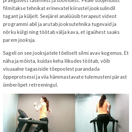
praegusest tasemest ja soovidest. Peale soojendust
filmitakse tehnikat erinevatel kiirustel jooksulindil
tagant ja küljelt. Seejärel analüüsib terapeut videot
programmi abil ja arutab jooksutehnika tugevaid ja
nõrku külgi ning töötab välja kava, et igaühest saaks
parem jooksja.
Sageli on see jooksjatele tõeliselt silmi avav kogemus. Et
näha ja mõista, kuidas keha liikudes töötab, võib
visuaalne tagasiside tõepoolest parandada
õppeprotsessi ja viia hämmastavate tulemusteni pärast
ümberõpet retreeningul.