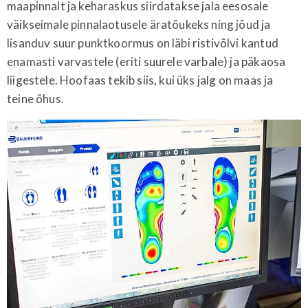
maapinnalt ja keharaskus siirdatakse jala eesosale
väikseimale pinnalaotusele äratõukeks ning jõud ja
lisanduv suur punktkoormus on läbi ristivõlvi kantud
enamasti varvastele (eriti suurele varbale) ja päkaosa
liigestele. Hoofaas tekib siis, kui üks jalg on maas ja
teine õhus.