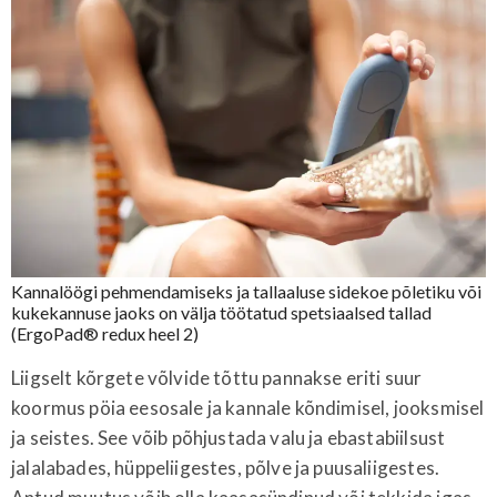
Kannalöögi pehmendamiseks ja tallaaluse sidekoe põletiku või
kukekannuse jaoks on välja töötatud spetsiaalsed tallad
(ErgoPad® redux heel 2)
Liigselt kõrgete võlvide tõttu pannakse eriti suur
koormus pöia eesosale ja kannale kõndimisel, jooksmisel
ja seistes. See võib põhjustada valu ja ebastabiilsust
jalalabades, hüppeliigestes, põlve ja puusaliigestes.