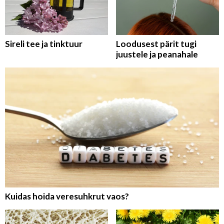
Sireli tee ja tinktuur
Loodusest pärit tugi
juustele ja peanahale
Kuidas hoida veresuhkrut vaos?