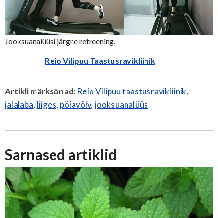
Jooksuanalüüsi järgne retreening.
Reio Vilipuu Taastusravikliinik
Artikli märksõnad:
Reio Vilipuu taastusravikliinik
,
jalalaba
,
liiges
,
pöiavõlv
,
jooksuanalüüs
Sarnased artiklid