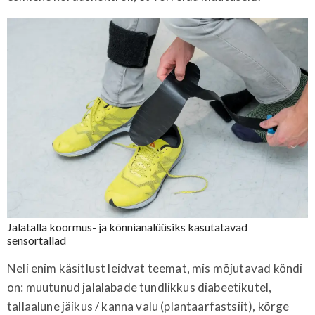
Jalatalla koormus- ja kõnnianalüüsiks kasutatavad
sensortallad
Neli enim käsitlust leidvat teemat, mis mõjutavad kõndi
on: muutunud jalalabade tundlikkus diabeetikutel,
tallaalune jäikus / kanna valu (plantaarfastsiit), kõrge