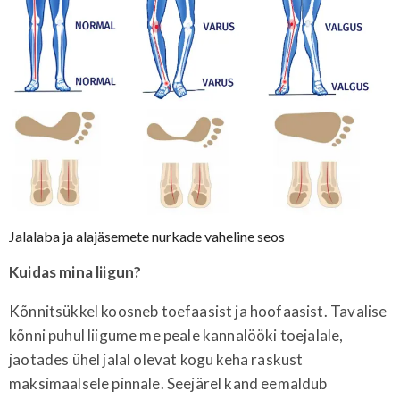
Jalalaba ja alajäsemete nurkade vaheline seos
Kuidas mina liigun?
Kõnnitsükkel koosneb toefaasist ja hoofaasist. Tavalise
kõnni puhul liigume me peale kannalööki toejalale,
jaotades ühel jalal olevat kogu keha raskust
maksimaalsele pinnale. Seejärel kand eemaldub