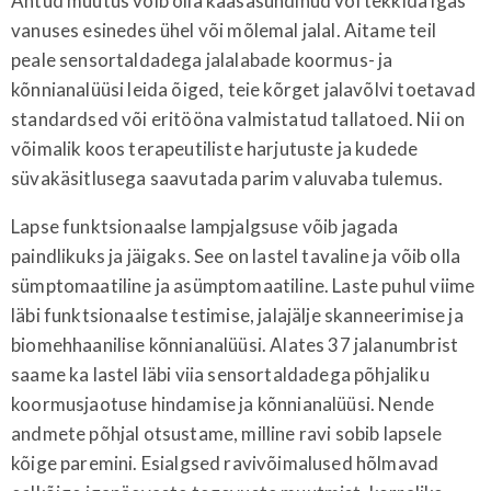
Antud muutus võib olla kaasasündinud või tekkida igas
vanuses esinedes ühel või mõlemal jalal. Aitame teil
peale sensortaldadega jalalabade koormus- ja
kõnnianalüüsi leida õiged, teie kõrget jalavõlvi toetavad
standardsed või eritööna valmistatud tallatoed. Nii on
võimalik koos terapeutiliste harjutuste ja kudede
süvakäsitlusega saavutada parim valuvaba tulemus.
Lapse funktsionaalse lampjalgsuse võib jagada
paindlikuks ja jäigaks. See on lastel tavaline ja võib olla
sümptomaatiline ja asümptomaatiline. Laste puhul viime
läbi funktsionaalse testimise, jalajälje skanneerimise ja
biomehhaanilise kõnnianalüüsi. Alates 37 jalanumbrist
saame ka lastel läbi viia sensortaldadega põhjaliku
koormusjaotuse hindamise ja kõnnianalüüsi. Nende
andmete põhjal otsustame, milline ravi sobib lapsele
kõige paremini. Esialgsed ravivõimalused hõlmavad