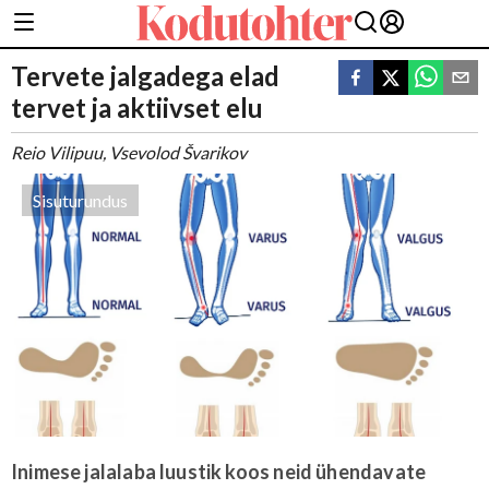
Tervete jalgadega elad
tervet ja aktiivset elu
Reio Vilipuu, Vsevolod Švarikov
Sisuturundus
Inimese jalalaba luustik koos neid ühendavate