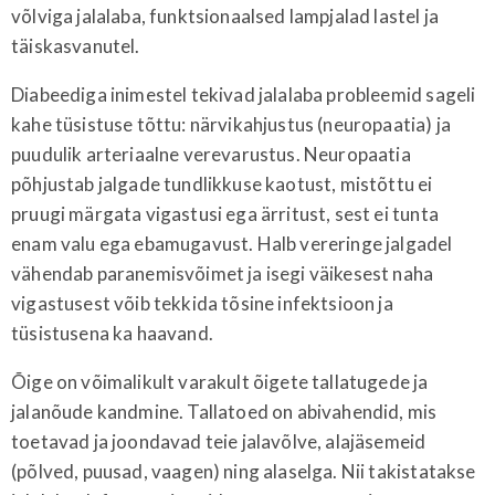
võlviga jalalaba, funktsionaalsed lampjalad lastel ja
täiskasvanutel.
Diabeediga inimestel tekivad jalalaba probleemid sageli
kahe tüsistuse tõttu: närvikahjustus (neuropaatia) ja
puudulik arteriaalne verevarustus. Neuropaatia
põhjustab jalgade tundlikkuse kaotust, mistõttu ei
pruugi märgata vigastusi ega ärritust, sest ei tunta
enam valu ega ebamugavust. Halb vereringe jalgadel
vähendab paranemisvõimet ja isegi väikesest naha
vigastusest võib tekkida tõsine infektsioon ja
tüsistusena ka haavand.
Õige on võimalikult varakult õigete tallatugede ja
jalanõude kandmine. Tallatoed on abivahendid, mis
toetavad ja joondavad teie jalavõlve, alajäsemeid
(põlved, puusad, vaagen) ning alaselga. Nii takistatakse