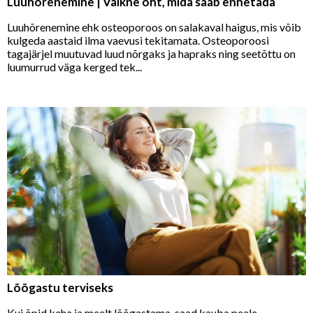
Luuhõrenemine | Vaikne oht, mida saab ennetada
Luuhõrenemine ehk osteoporoos on salakaval haigus, mis võib
kulgeda aastaid ilma vaevusi tekitamata. Osteoporoosi
tagajärjel muutuvad luud nõrgaks ja hapraks ning seetõttu on
luumurrud väga kerged tek...
Lõõgastu terviseks
Kui õpid keha ja meelt lõõgastama, saad kauba peale