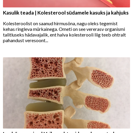
Kasulik teada | Kolesterool südamele kasuks ja kahjuks
Kolesteroolist on saanud hirmusõna, nagu oleks tegemist
kehas ringleva mürkainega. Ometi on see vererasv organismi
talitluseks hädavajalik, ent halva kolesterooli liig teeb ohtralt
pahandust veresoont...