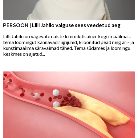
PERSOON | Lilli Jahilo valguse sees veedetud aeg
Lilli Jahilo on vägevate naiste lemmikdisainer kogu maailmas:
tema loomingut kannavad riigijuhid, kroonitud pead ning äri- ja
kunstimaailma säravaimad tähed. Tema südames ja loomingu
keskmes on ajatud...