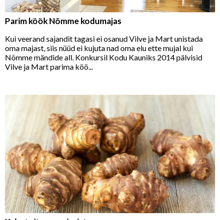
Parim köök Nõmme kodumajas
Kui veerand sajandit tagasi ei osanud Vilve ja Mart unistada
oma majast, siis nüüd ei kujuta nad oma elu ette mujal kui
Nõmme mändide all. Konkursil Kodu Kauniks 2014 pälvisid
Vilve ja Mart parima köö...