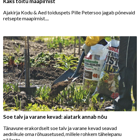
Kaks toitu maapirnist
Ajakirja Kodu & Aed toiduspets Pille Petersoo jagab põnevaid
retsepte maapirnist....
Soe talv ja varane kevad: aiatark annab nõu
Tänavune erakordselt soe talv ja varane kevad seavad
aednikule oma rõhuasetused, millele rohkem tähelepanu
pöörata....