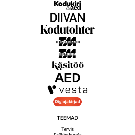
TEEMAD
Tervis
Psühholoogia