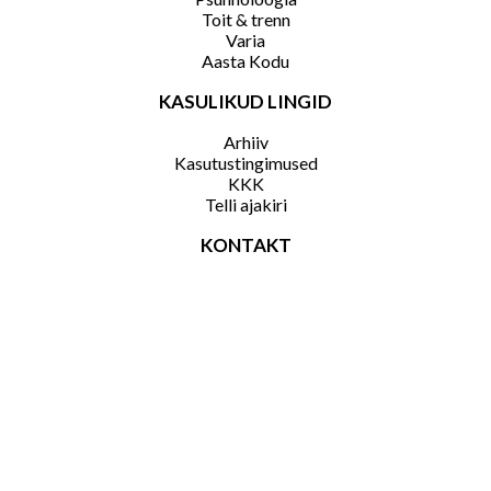
Toit & trenn
Varia
Aasta Kodu
KASULIKUD LINGID
Arhiiv
Kasutustingimused
KKK
Telli ajakiri
KONTAKT
Reklaam
Kontakt
Ühinenud
Liivalaia 13, 10118 Tallinn, Eesti
|
Kõik
Ajakirjad
ajakirjad@ajakirjad.ee
|
Tel +372 610 4000,
õigused
OÜ
+372 610 4001
kaitstud.