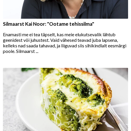
Silmaarst Kai Noor: "Ootame tehissilma"
Enamasti me ei tea täpselt, kas meie elukutsevalik lähtub
geenidest või juhustest. Vaid vähesed teavad juba lapsena,
kelleks nad saada tahavad, ja liiguvad siis sihikindlalt eesmärgi
poole. Silmaarst ...