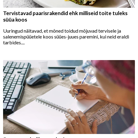
Tervistavad paarisrakendid ehk milliseid toite tuleks
süüa koos
Uuringud näitavad, et mõned toidud mõjuvad tervisele ja
salenemispüüetele koos süües-juues paremini, kui neid eraldi
tarbides....