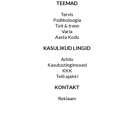
TEEMAD
Tervis
Psühholoogia
Toit & trenn
Varia
Aasta Kodu
KASULIKUD LINGID
Arhiiv
Kasutustingimused
KKK
Telli ajakiri
KONTAKT
Reklaam
Kontakt
Ühinenud
Liivalaia 13, 10118 Tallinn, Eesti
|
Kõik