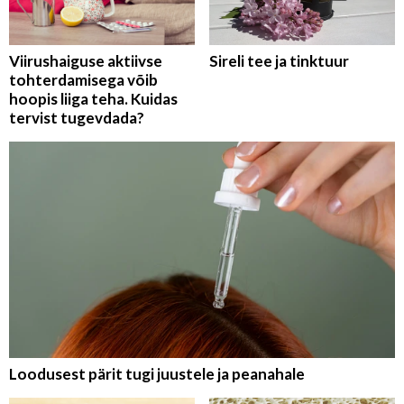
Viirushaiguse aktiivse
Sireli tee ja tinktuur
tohterdamisega võib
hoopis liiga teha. Kuidas
tervist tugevdada?
Loodusest pärit tugi juustele ja peanahale