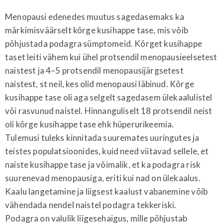
Menopausi edenedes muutus sagedasemaks ka
märkimisväärselt kõrge kusihappe tase, mis võib
põhjustada podagra sümptomeid. Kõrget kusihappe
taset leiti vähem kui ühel protsendil menopausieelsetest
naistest ja 4–5 protsendil menopausijärgsetest
naistest, st neil, kes olid menopausi läbinud. Kõrge
kusihappe tase oli aga selgelt sagedasem ülekaalulistel
või rasvunud naistel. Hinnanguliselt 18 protsendil neist
oli kõrge kusihappe tase ehk hüperurikeemia.
Tulemusi tuleks kinnitada suuremates uuringutes ja
teistes populatsioonides, kuid need viitavad sellele, et
naiste kusihappe tase ja võimalik, et ka podagra risk
suurenevad menopausiga, eriti kui nad on ülekaalus.
Kaalu langetamine ja liigsest kaalust vabanemine võib
vähendada nendel naistel podagra tekkeriski.
Podagra on valulik liigesehaigus, mille põhjustab