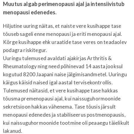
Muutus algab perimenopausi ajal ja intensiivistub
menopausi edenedes.
Hiljutine uuring näitas, et naiste vere kusihappe tase
tõuseb sageli enne menopausi ja eriti menopausi ajal.
Kõrge kusihappe ehk uraatide tase veres on teadaolev
podagra riskitegur.
Uuringu tulemused avaldati ajakirjas Arthritis &
Rheumatology ning need põhinevad 14 aasta jooksul
kogutud 8200 Jaapani naise jälgimisandmetel. Uuringu
käigus käisid naised igal aastal tervisekontrollis.
Tulemused näitasid, et vere kusihappe tase hakkas
tõusma premenopausi ajal, kui naissuguhormoonide
sekretsioon hakkas vähenema. Tase tõusis järsult
menopausi edenedes ja stabiliseerus postmenopausis,
kui naissuguhormoonide tootmine oli peaaegu täielikult
lakanud.