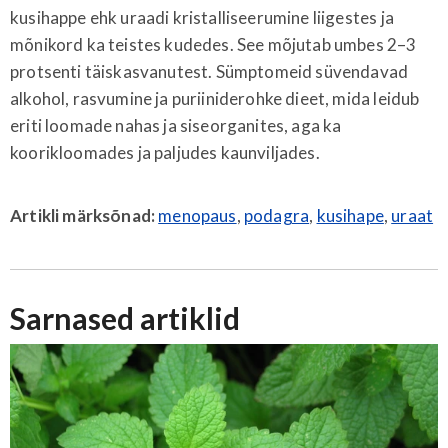
kusihappe ehk uraadi kristalliseerumine liigestes ja
mõnikord ka teistes kudedes. See mõjutab umbes 2–3
protsenti täiskasvanutest. Sümptomeid süvendavad
alkohol, rasvumine ja puriiniderohke dieet, mida leidub
eriti loomade nahas ja siseorganites, aga ka
koorikloomades ja paljudes kaunviljades.
Artikli märksõnad:
menopaus
,
podagra
,
kusihape
,
uraat
Sarnased artiklid