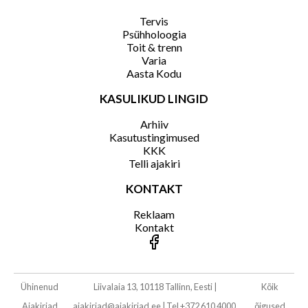
Tervis
Psühholoogia
Toit & trenn
Varia
Aasta Kodu
KASULIKUD LINGID
Arhiiv
Kasutustingimused
KKK
Telli ajakiri
KONTAKT
Reklaam
Kontakt
Ühinenud
Liivalaia 13, 10118 Tallinn, Eesti
|
Kõik
Ajakirjad
ajakirjad@ajakirjad.ee
|
Tel +372 610 4000,
õigused