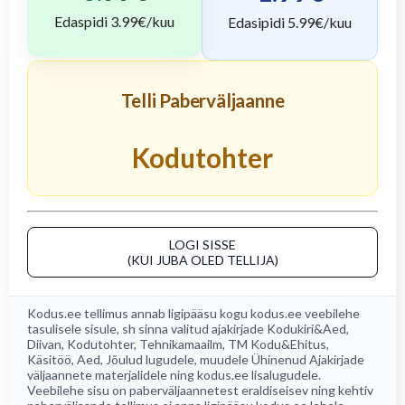
Edaspidi
3.99
€/kuu
Edasipidi
5.99
€/kuu
Telli Paberväljaanne
Kodutohter
LOGI SISSE
(KUI JUBA OLED TELLIJA)
Kodus.ee tellimus annab ligipääsu kogu
kodus.ee
veebilehe
tasulisele sisule, sh sinna valitud ajakirjade
Kodukiri&Aed
,
Diivan
,
Kodutohter
,
Tehnikamaailm
,
TM Kodu&Ehitus
,
Käsitöö
,
Aed
, Jõulud lugudele, muudele Ühinenud Ajakirjade
väljaannete materjalidele ning kodus.ee lisalugudele.
Veebilehe sisu on paberväljaannetest eraldiseisev ning kehtiv