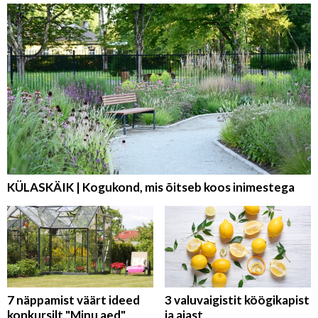
KÜLASKÄIK | Kogukond, mis õitseb koos inimestega
7 näppamist väärt ideed
3 valuvaigistit köögikapist
konkursilt "Minu aed"
ja aiast