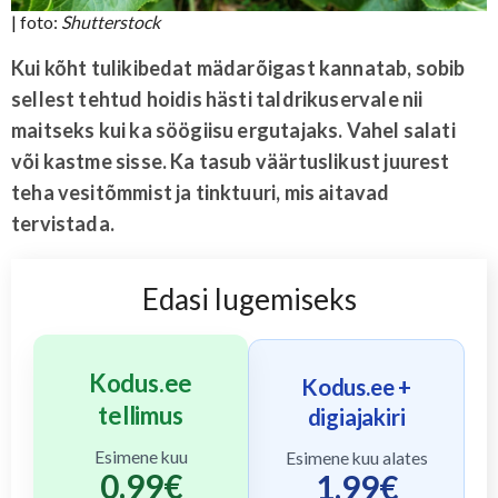
| foto:
Shutterstock
Kui kõht tulikibedat mädarõigast kannatab, sobib
sellest tehtud hoidis hästi taldrikuservale nii
maitseks kui ka söögiisu ergutajaks. Vahel salati
või kastme sisse. Ka tasub väärtuslikust juurest
teha vesitõmmist ja tinktuuri, mis aitavad
tervistada.
Edasi lugemiseks
Kodus.ee
Kodus.ee +
tellimus
digiajakiri
Esimene kuu
Esimene kuu alates
0.99
€
1.99
€