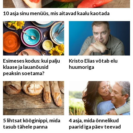
10 asja sinu menüüs, mis aitavad kaalu kaotada
Esimeses kodus: kui palju
Kristo Elias võtab elu
klaase ja lauanõusid
huumoriga
peaksin soetama?
5 lihtsat kööginippi, mida
4 asja, mida õnnelikud
tasub tähele panna
paarid iga päev teevad