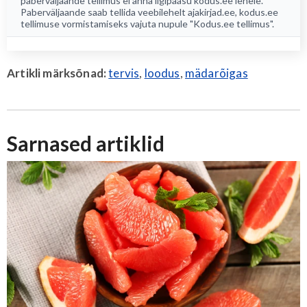
paberväljaande tellimus ei anna ligipääsu kodus.ee lehele.
Paberväljaande saab tellida veebilehelt
ajakirjad.ee
, kodus.ee
tellimuse vormistamiseks vajuta nupule "Kodus.ee tellimus".
Artikli märksõnad:
tervis
,
loodus
,
mädarõigas
Sarnased artiklid