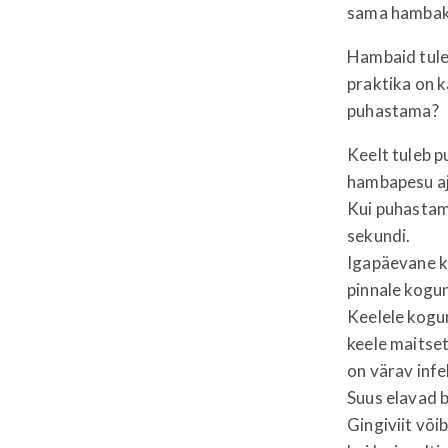
sama hambaka
Hambaid tulek
praktika on 
puhastama?
Keelt tuleb 
hambapesu aj
Kui puhastami
sekundi.
Igapäevane k
pinnale kogu
Keelele kogu
keele maitset
on värav infe
Suus elavad 
Gingiviit või