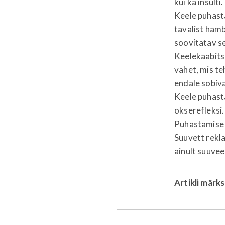
kui ka insulti.
Keele puhast
tavalist hamb
soovitatav se
Keelekaabits
vahet, mis te
endale sobiv
Keele puhast
okserefleksi.
Puhastamise v
Suuvett rekla
ainult suuvee
Artikli märk