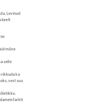
ada. Levinud
 keelt
vas
vaid mõne
a selle
 rikkuda ka
aoks, sest suu
õletikku.
südameinfarkti