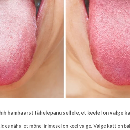
ib hambaarst tähelepanu sellele, et keelel on valge ka
ides näha, et mõnel inimesel on keel valge. Valge katt on ba