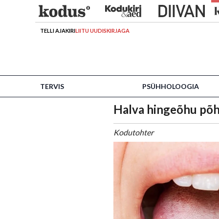
TELLI AJAKIRI
LIITU UUDISKIRJAGA
TERVIS
PSÜHHOLOOGIA
Halva hingeõhu põhj
Kodutohter