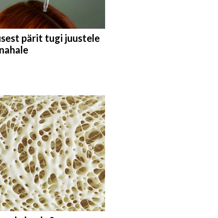
est pärit tugi juustele
anahale