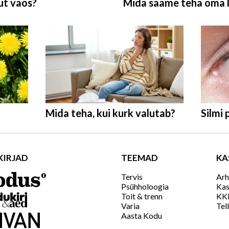
ut vaos?
Mida saame teha oma 
Mida teha, kui kurk valutab?
Silmi 
KIRJAD
TEEMAD
KA
Tervis
Arh
Psühholoogia
Kas
Toit & trenn
KK
Varia
Tell
Aasta Kodu