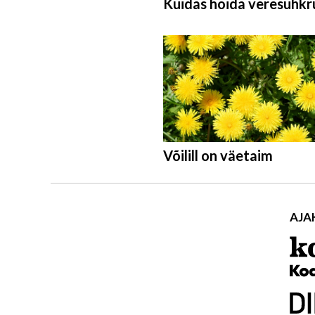
Kuidas hoida veresuhkr
Võilill on väetaim
AJA