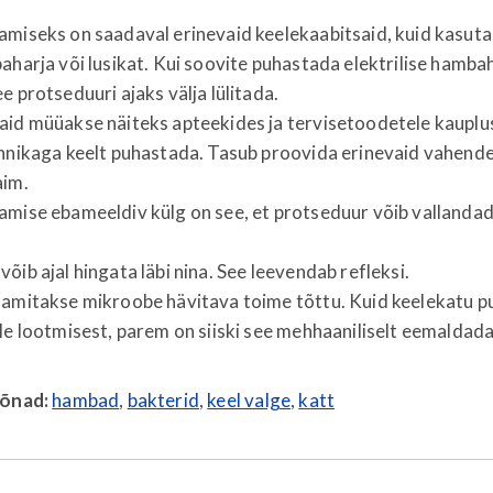
amiseks on saadaval erinevaid keelekaabitsaid, kuid kasuta
aharja või lusikat. Kui soovite puhastada elektrilise hamba
e protseduuri ajaks välja lülitada.
aid müüakse näiteks apteekides ja tervisetoodetele kauplu
hnikaga keelt puhastada. Tasub proovida erinevaid vahendei
aim.
amise ebameeldiv külg on see, et protseduur võib vallanda
õib ajal hingata läbi nina. See leevendab refleksi.
amitakse mikroobe hävitava toime tõttu. Kuid keelekatu puh
le lootmisest, parem on siiski see mehhaaniliselt eemaldada
sõnad:
hambad
,
bakterid
,
keel valge
,
katt