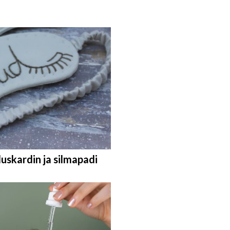
duskardin ja silmapadi