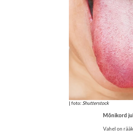
| foto:
Shutterstock
Mõnikord juh
Vahel on rääk