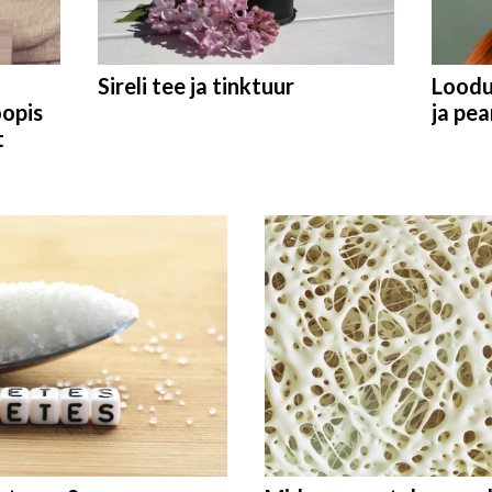
Sireli tee ja tinktuur
Loodus
opis
ja pe
t