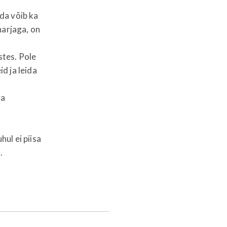
da võib ka
harjaga, on
stes. Pole
d ja leida
da
ul ei piisa
.