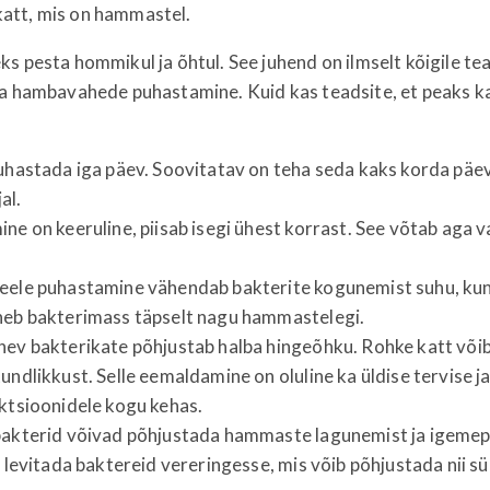
tt, mis on hammastel.
s pesta hommikul ja õhtul. See juhend on ilmselt kõigile te
ka hambavahede puhastamine. Kuid kas teadsite, et peaks ka
puhastada iga päev. Soovitatav on teha seda kaks korda päe
al.
ne on keeruline, piisab isegi ühest korrast. See võtab aga 
eele puhastamine vähendab bakterite kogunemist suhu, kun
neb bakterimass täpselt nagu hammastelegi.
nev bakterikate põhjustab halba hingeõhku. Rohke katt võib
undlikkust. Selle eemaldamine on oluline ka üldise tervise j
ktsioonidele kogu kehas.
bakterid võivad põhjustada hammaste lagunemist ja igemep
b levitada baktereid vereringesse, mis võib põhjustada nii 