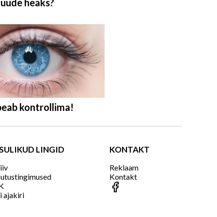
luude heaks?
peab kontrollima!
SULIKUD LINGID
KONTAKT
iiv
Reklaam
utustingimused
Kontakt
K
i ajakiri