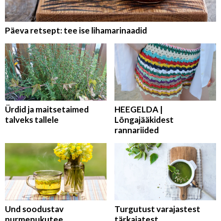
Päeva retsept: tee ise lihamarinaadid
Ürdid ja maitsetaimed
HEEGELDA |
talveks tallele
Lõngajääkidest
rannariided
Und soodustav
Turgutust varajastest
nurmenukutee
tärkajatest