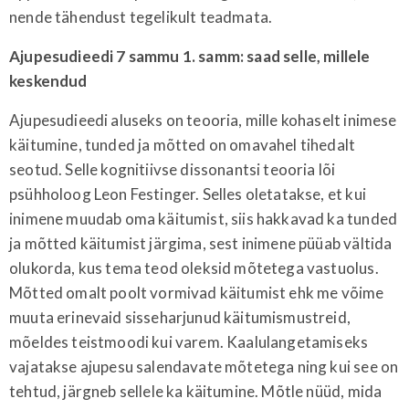
nende tähendust tegelikult teadmata.
Ajupesudieedi 7 sammu 1. samm: saad selle, millele
keskendud
Ajupesudieedi aluseks on teooria, mille kohaselt inimese
käitumine, tunded ja mõtted on omavahel tihedalt
seotud. Selle kognitiivse dissonantsi teooria lõi
psühholoog Leon Festinger. Selles oletatakse, et kui
inimene muudab oma käitumist, siis hakkavad ka tunded
ja mõtted käitumist järgima, sest inimene püüab vältida
olukorda, kus tema teod oleksid mõtetega vastuolus.
Mõtted omalt poolt vormivad käitumist ehk me võime
muuta erinevaid sisseharjunud käitumismustreid,
mõeldes teistmoodi kui varem. Kaalulangetamiseks
vajatakse ajupesu salendavate mõtetega ning kui see on
tehtud, järgneb sellele ka käitumine. Mõtle nüüd, mida