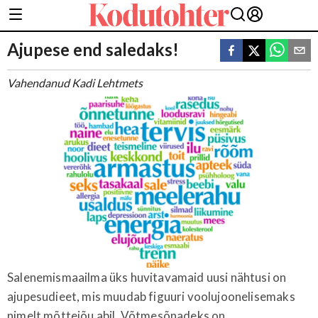
Ajupese end saledaks!
Vahendanud Kadi Lehtmets
Salenemismaailma üks huvitavamaid uusi nähtusi on
ajupesudieet, mis muudab figuuri voolujoonelisemaks
nimelt mõttejõu abil. Võtmesõnadeks on