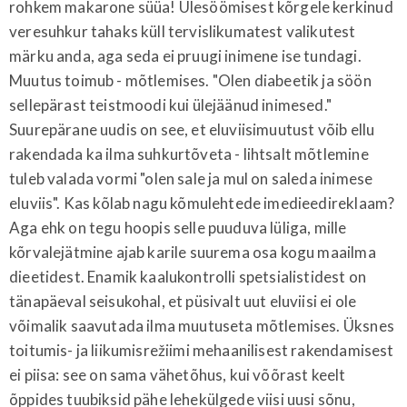
rohkem makarone süüa! Ülesöömisest kõrgele kerkinud
veresuhkur tahaks küll tervislikumatest valikutest
märku anda, aga seda ei pruugi inimene ise tundagi.
Muutus toimub - mõtlemises. "Olen diabeetik ja söön
sellepärast teistmoodi kui ülejäänud inimesed."
Suurepärane uudis on see, et eluviisimuutust võib ellu
rakendada ka ilma suhkurtõveta - lihtsalt mõtlemine
tuleb valada vormi "olen sale ja mul on saleda inimese
eluviis". Kas kõlab nagu kõmulehtede imedieedireklaam?
Aga ehk on tegu hoopis selle puuduva lüliga, mille
kõrvalejätmine ajab karile suurema osa kogu maailma
dieetidest. Enamik kaalukontrolli spetsialistidest on
tänapäeval seisukohal, et püsivalt uut eluviisi ei ole
võimalik saavutada ilma muutuseta mõtlemises. Üksnes
toitumis- ja liikumisrežiimi mehaanilisest rakendamisest
ei piisa: see on sama vähetõhus, kui võõrast keelt
õppides tuubiksid pähe lehekülgede viisi uusi sõnu,