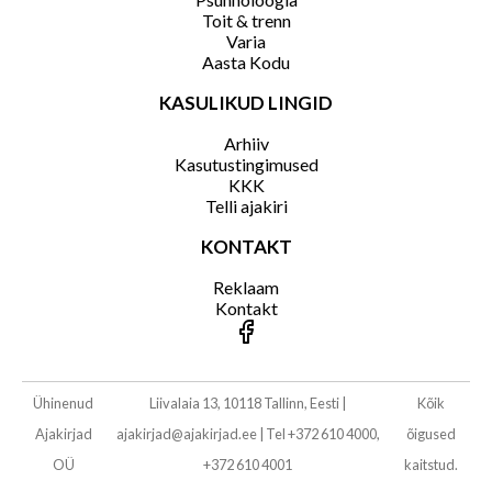
Toit & trenn
Varia
Aasta Kodu
KASULIKUD LINGID
Arhiiv
Kasutustingimused
KKK
Telli ajakiri
KONTAKT
Reklaam
Kontakt
Ühinenud
Liivalaia 13, 10118 Tallinn, Eesti
|
Kõik
Ajakirjad
ajakirjad@ajakirjad.ee
|
Tel +372 610 4000,
õigused
OÜ
+372 610 4001
kaitstud.