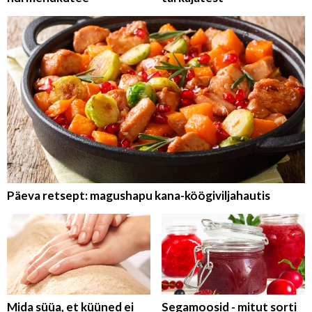
Päeva retsept: magushapu kana-köögiviljahautis
Mida süüa, et küüned ei
Segamoosid - mitut sorti