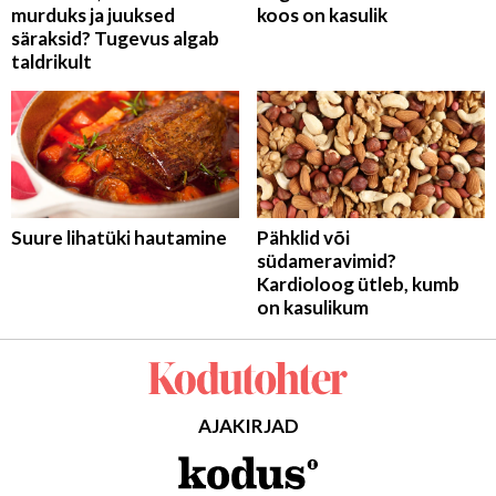
murduks ja juuksed
koos on kasulik
säraksid? Tugevus algab
taldrikult
Suure lihatüki hautamine
Pähklid või
südameravimid?
Kardioloog ütleb, kumb
on kasulikum
AJAKIRJAD