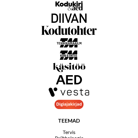
TEEMAD
Tervis
Psühholoogia