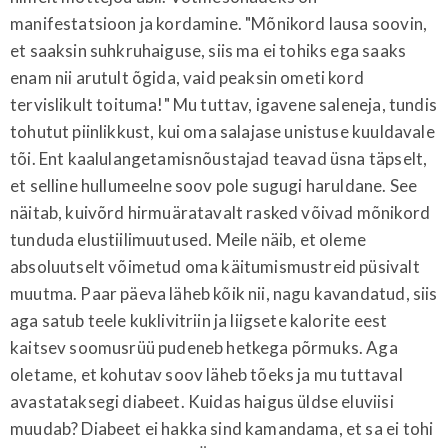
manifestatsioon ja kordamine. "Mõnikord lausa soovin,
et saaksin suhkruhaiguse, siis ma ei tohiks ega saaks
enam nii arutult õgida, vaid peaksin ometi kord
tervislikult toituma!" Mu tuttav, igavene saleneja, tundis
tohutut piinlikkust, kui oma salajase unistuse kuuldavale
tõi. Ent kaalulangetamisnõustajad teavad üsna täpselt,
et selline hullumeelne soov pole sugugi haruldane. See
näitab, kuivõrd hirmuäratavalt rasked võivad mõnikord
tunduda elustiilimuutused. Meile näib, et oleme
absoluutselt võimetud oma käitumismustreid püsivalt
muutma. Paar päeva läheb kõik nii, nagu kavandatud, siis
aga satub teele kuklivitriin ja liigsete kalorite eest
kaitsev soomusrüü pudeneb hetkega põrmuks. Aga
oletame, et kohutav soov läheb tõeks ja mu tuttaval
avastataksegi diabeet. Kuidas haigus üldse eluviisi
muudab? Diabeet ei hakka sind kamandama, et sa ei tohi