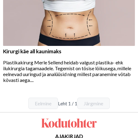
Kirurgi käe all kaunimaks
Plastikakirurg Merle Sellend heidab valgust plastika- ehk
ilukirurgia tagamaadele. Tegemist on tõsise lõikusega, millele
eelnevad uuringud ja analüüsid ning millest paranemine võtab
kõvasti aega....
Eelmine
Leht
1
/
1
Järgmine
AJAKIRJAD