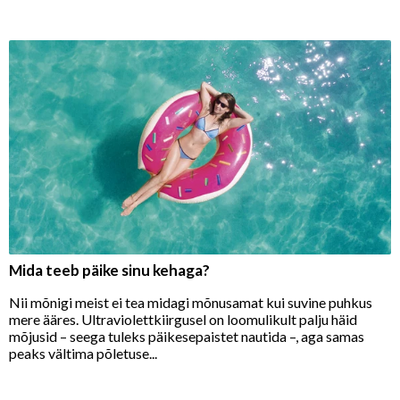
Mida teeb päike sinu kehaga?
Nii mõnigi meist ei tea midagi mõnusamat kui suvine puhkus
mere ääres. Ultraviolettkiirgusel on loomulikult palju häid
mõjusid – seega tuleks päikesepaistet nautida –, aga samas
peaks vältima põletuse...