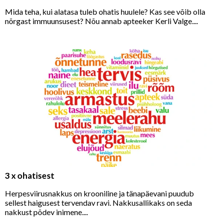
Mida teha, kui alatasa tuleb ohatis huulele? Kas see võib olla
nõrgast immuunsusest? Nõu annab apteeker Kerli Valge....
3 x ohatisest
Herpesviirusnakkus on krooniline ja tänapäevani puudub
sellest haigusest tervendav ravi. Nakkusallikaks on seda
nakkust põdev inimene....