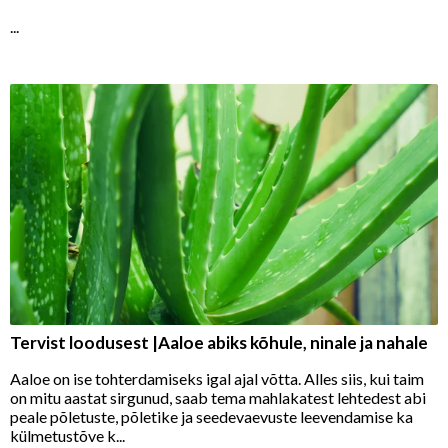
...
Tervist loodusest |Aaloe abiks kõhule, ninale ja nahale
Aaloe on ise tohterdamiseks igal ajal võtta. Alles siis, kui taim
on mitu aastat sirgunud, saab tema mahlakatest lehtedest abi
peale põletuste, põletike ja seedevaevuste leevendamise ka
külmetustõve k...