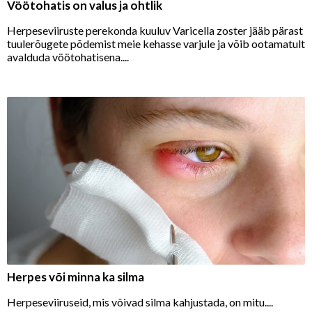
Vöötohatis on valus ja ohtlik
Herpeseviiruste perekonda kuuluv Varicella zoster jääb pärast
tuulerõugete põdemist meie kehasse varjule ja võib ootamatult
avalduda vöötohatisena....
Herpes või minna ka silma
Herpeseviiruseid, mis võivad silma kahjustada, on mitu....