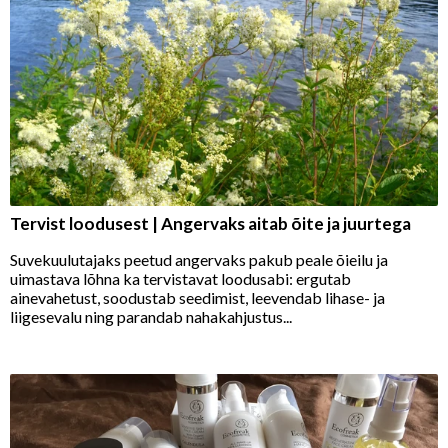
Tervist loodusest | Angervaks aitab õite ja juurtega
Suvekuulutajaks peetud angervaks pakub peale õieilu ja
uimastava lõhna ka tervistavat loodusabi: ergutab
ainevahetust, soodustab seedimist, leevendab lihase- ja
liigesevalu ning parandab nahakahjustus...