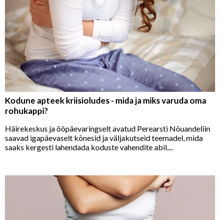
Kodune apteek kriisioludes - mida ja miks varuda oma
rohukappi?
Häirekeskus ja ööpäevaringselt avatud Perearsti Nõuandeliin
saavad igapäevaselt kõnesid ja väljakutseid teemadel, mida
saaks kergesti lahendada koduste vahendite abil....