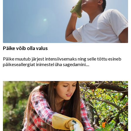
Päike võib olla valus
Päike muutub järjest intensiivsemaks ning selle tõttu esineb
päikeseallergiat inimestel üha sagedamini....