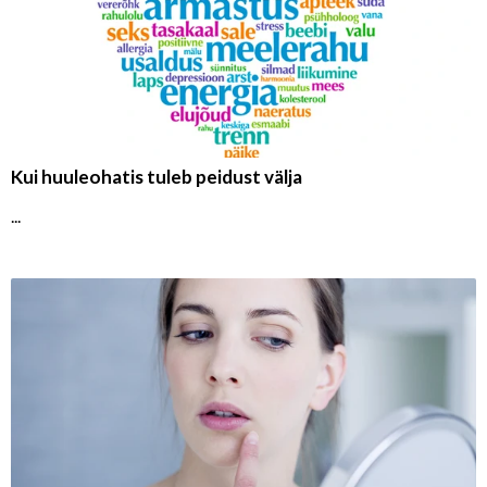
Kui huuleohatis tuleb peidust välja
...