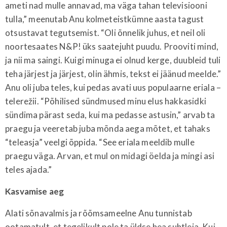
ameti nad mulle annavad, ma väga tahan televisiooni
tulla,” meenutab Anu kolmeteistkümne aasta tagust
otsustavat tegutsemist. “Oli õnnelik juhus, et neil oli
noortesaates N&P! üks saatejuht puudu. Prooviti mind,
ja nii ma saingi. Kuigi minuga ei olnud kerge, duubleid tuli
teha järjest ja järjest, olin ähmis, tekst ei jäänud meelde.”
Anu oli juba teles, kui pedas avati uus populaarne eriala –
telerežii. “Põhilised sündmused minu elus hakkasidki
sündima pärast seda, kui ma pedasse astusin,” arvab ta
praegu ja veeretab juba mõnda aega mõtet, et tahaks
“teleasja” veelgi õppida. “See eriala meeldib mulle
praegu väga. Arvan, et mul on midagi öelda ja mingi asi
teles ajada.”
Kasvamise aeg
Alati sõnavalmis ja rõõmsameelne Anu tunnistab
ootamatult, et tegelikult pole ta üldse hea suhtleja. Kui