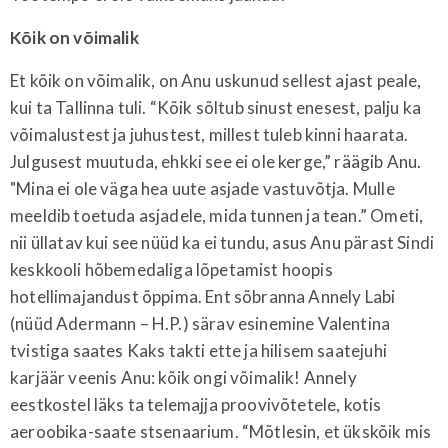
Kõik on võimalik
Et kõik on võimalik, on Anu uskunud sellest ajast peale,
kui ta Tallinna tuli. “Kõik sõltub sinust enesest, palju ka
võimalustest ja juhustest, millest tuleb kinni haarata.
Julgusest muutuda, ehkki see ei ole kerge,” räägib Anu.
"Mina ei ole väga hea uute asjade vastuvõtja. Mulle
meeldib toetuda asjadele, mida tunnen ja tean.” Ometi,
nii üllatav kui see nüüd ka ei tundu, asus Anu pärast Sindi
keskkooli hõbemedaliga lõpetamist hoopis
hotellimajandust õppima. Ent sõbranna Annely Labi
(nüüd Adermann – H.P.) särav esinemine Valentina
tvistiga saates Kaks takti ette ja hilisem saatejuhi
karjäär veenis Anu: kõik ongi võimalik! Annely
eestkostel läks ta telemajja proovivõtetele, kotis
aeroobika-saate stsenaarium. “Mõtlesin, et ükskõik mis