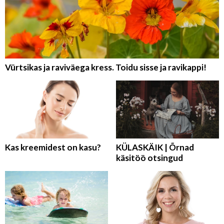
Vürtsikas ja raviväega kress. Toidu sisse ja ravikappi!
Kas kreemidest on kasu?
KÜLASKÄIK | Õrnad
käsitöö otsingud