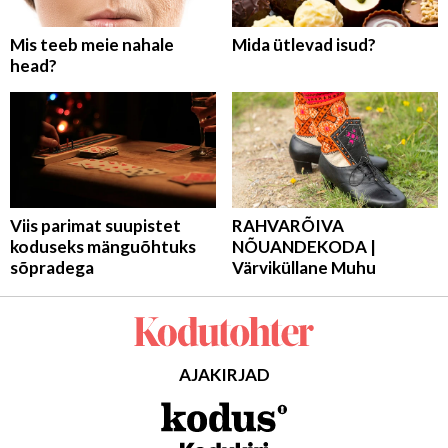
Mis teeb meie nahale
Mida ütlevad isud?
head?
Viis parimat suupistet
RAHVARÕIVA
koduseks mänguõhtuks
NÕUANDEKODA |
sõpradega
Värviküllane Muhu
AJAKIRJAD