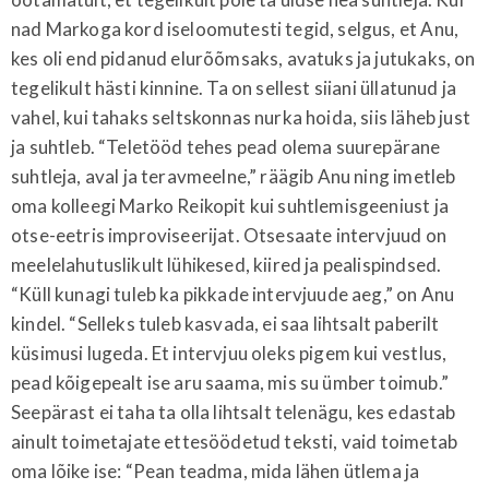
nad Markoga kord iseloomutesti tegid, selgus, et Anu,
kes oli end pidanud elurõõmsaks, avatuks ja jutukaks, on
tegelikult hästi kinnine. Ta on sellest siiani üllatunud ja
vahel, kui tahaks seltskonnas nurka hoida, siis läheb just
ja suhtleb. “Teletööd tehes pead olema suurepärane
suhtleja, aval ja teravmeelne,” räägib Anu ning imetleb
oma kolleegi Marko Reikopit kui suhtlemisgeeniust ja
otse-eetris improviseerijat. Otsesaate intervjuud on
meelelahutuslikult lühikesed, kiired ja pealispindsed.
“Küll kunagi tuleb ka pikkade intervjuude aeg,” on Anu
kindel. “Selleks tuleb kasvada, ei saa lihtsalt paberilt
küsimusi lugeda. Et intervjuu oleks pigem kui vestlus,
pead kõigepealt ise aru saama, mis su ümber toimub.”
Seepärast ei taha ta olla lihtsalt telenägu, kes edastab
ainult toimetajate ettesöödetud teksti, vaid toimetab
oma lõike ise: “Pean teadma, mida lähen ütlema ja