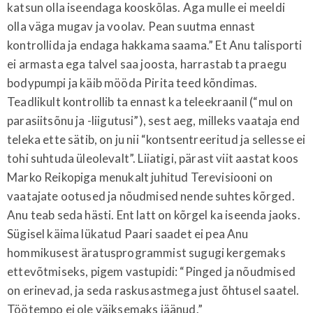
katsun olla iseendaga kooskõlas. Aga mulle ei meeldi
olla väga mugav ja voolav. Pean suutma ennast
kontrollida ja endaga hakkama saama.” Et Anu talisporti
ei armasta ega talvel saa joosta, harrastab ta praegu
bodypumpi ja käib mööda Pirita teed kõndimas.
Teadlikult kontrollib ta ennast ka teleekraanil (“mul on
parasiitsõnu ja -liigutusi”), sest aeg, milleks vaataja end
teleka ette sätib, on ju nii “kontsentreeritud ja sellesse ei
tohi suhtuda üleolevalt”. Liiatigi, pärast viit aastat koos
Marko Reikopiga menukalt juhitud Terevisiooni on
vaatajate ootused ja nõudmised nende suhtes kõrged.
Anu teab seda hästi. Ent latt on kõrgel ka iseenda jaoks.
Sügisel käima lükatud Paari saadet ei pea Anu
hommikusest äratusprogrammist sugugi kergemaks
ettevõtmiseks, pigem vastupidi: “Pinged ja nõudmised
on erinevad, ja seda raskusastmega just õhtusel saatel.
Töötempo ei ole väiksemaks jäänud.”