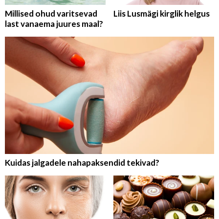
Millised ohud varitsevad
Liis Lusmägi kirglik helgus
last vanaema juures maal?
Kuidas jalgadele nahapaksendid tekivad?