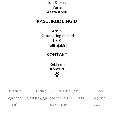
Toit & trenn
Varia
Aasta Kodu
KASULIKUD LINGID
Arhiiv
Kasutustingimused
KKK
Telli ajakiri
KONTAKT
Reklaam
Kontakt
Ühinenud
Liivalaia 13, 10118 Tallinn, Eesti
|
Kõik
Ajakirjad
ajakirjad@ajakirjad.ee
|
Tel +372 610 4000,
õigused
OÜ
+372 610 4001
kaitstud.