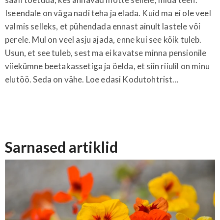
Iseendale on väga nadi teha ja elada. Kuid ma ei ole veel
valmis selleks, et pühendada ennast ainult lastele või
perele. Mul on veel asju ajada, enne kui see kõik tuleb.
Usun, et see tuleb, sest ma ei kavatse minna pensionile
viiekümne beetakassetiga ja öelda, et siin riiulil on minu
elutöö. Seda on vähe. Loe edasi Kodutohtrist...
Sarnased artiklid