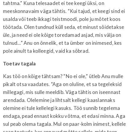
tahtma.” Kuna telesaadet ei tee keegi üksi, on
meeskonnavaim väga tähtis. “Kui tajud, et keegi sind ei
usalda või teeb ikkagi teistmoodi, pole ju mõtet koos
töötada. Olen tundnud küll seda, et minust sõidetakse
üle, ja need ei ole kõige toredamad asjad, mis välja on
tulnud...” Anu on õnnelik, et ta ümber on inimesed, kes
pole ainult ta kolleegid, vaid ka sõbrad.
Toetav tagala
Kas töö on kõige tähtsam? “No ei ole,” ütleb Anu mulle
pikalt otsa vaadates. “Aga on oluline, et sa tegeleksid
millegagi, mis sulle meeldib. Väga tähtis on iseennast
arendada. Olelemine ja lihtsalt kellegi kaaslannaks
olemine ei tule kellelegi kasuks. Töö sunnib tegelema
endaga, pead ennast kokku võtma, et edasi minna. Aga
sul peab olema tagala. Mul on paar-kolm inimest, kellele
saan toetuda, kes annavad mõtte sellele, mida teen.