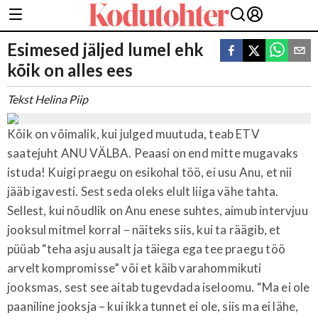
Esimesed jäljed lumel ehk
kõik on alles ees
Tekst Helina Piip
Kõik on võimalik, kui julged muutuda, teab ETV
saatejuht ANU VÄLBA. Peaasi on end mitte mugavaks
istuda! Kuigi praegu on esikohal töö, ei usu Anu, et nii
jääb igavesti. Sest seda oleks elult liiga vähe tahta.
Sellest, kui nõudlik on Anu enese suhtes, aimub intervjuu
jooksul mitmel korral – näiteks siis, kui ta räägib, et
püüab “teha asju ausalt ja täiega ega tee praegu töö
arvelt kompromisse” või et käib varahommikuti
jooksmas, sest see aitab tugevdada iseloomu. “Ma ei ole
paaniline jooksja – kui ikka tunnet ei ole, siis ma ei lähe,